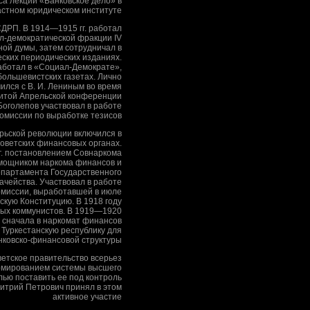
са лекций «Банковское дело» в
астном юридическом институте
РСДРП. В 1914—1915 гг. работал
л-демократической фракции IV
ной думы, затем сотрудничал в
ских периодических изданиях.
работал в «Социал-Демократе»,
большевистских газетах. Лично
ился с В. И. Лениным во время
итой Апрельской конференции
е Боголепов участвовал в работе
комиссии по выработке тезисов
рьской революции включился в
советских финансовых органах.
 г. постановлением Совнаркома
мощником наркома финансов и
епартамента Государственного
ачейства. Участвовал в работе
омиссии, выработавшей в июле
тскую Конституцию. В 1918 году
евых коммунистов. В 1919—1920
н сначала в наркомат финансов
в Туркестанскую республику для
нковско-финансовой структуры
оветское правительство всерьез
рмированием системы высшего
лью поставить ее под контроль
митрий Петрович принял в этом
активное участие