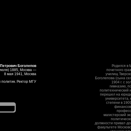
 Петрович Боголепов
Родился в 
 июля) 1885, Москва —
почетного гра
8 мая 1941, Москва
училищ Тверск
Боголепова (сына сел
 политик. Ректор МГУ
1904 г. с з
гимназию, п
политехнический и
перешел на юриди
университета, 
степени в 1909
финансово
профессо
магистерский э
политическ
должности приват-до
факультете Московс