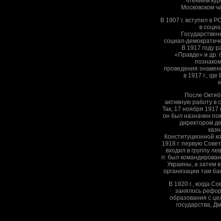
чтением кур
Московском ч
В 1907 г. вступил в 
в социа
Государствен
социал-демократиче
В 1917 году 
«Правде» и др. 
познаком
проведения знамен
в 1917 г., гд
После Октяб
активную работу в 
Так, 17 ноября 1917
он был назначен по
директором д
казн
Конституционной к
1918 г. первую Сове
входил в группу л
гг. был командирова
Украины, а затем 
организации там ба
В 1920 г., когда С
занялось рефо
образования с це
государства, Д