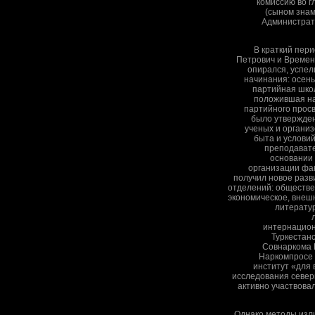
комиссию во г
(сыном знам
Администрат
В краткий пери
Петрович и Времен
опирался, успел
начинания: осень
партийная школ
положившая на
партийного просв
было утвержде
ученых и органи
быта и услови
преподавате
основании
организации фа
получил новое разв
отделений: обществе
экономическое, внеш
литератур
интернацион
Туркестанс
Совнаркома 
Наркомпросе 
институт «для 
исследования север
активно участвова
Однако методы изл