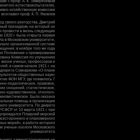
лаве с проф. А. К. Тимирязевым
енитого естествоиспытателя).
ивно-хозяйственную комиссию
возглавил проф. К. П. Яковлев
од своего ректорства, Дмитрий
ный президиум, на который он
и провести в жизнь следующие
ю 1920 г. была открыта первая
а в Московском университете,
чало организованной системе
ещения; в ноябре того же года
но Положение о премировании
зована Комиссия по улучшению
й жизни ученых, профессоров и
лей; в самом начале 1921 г. на
 декрета Совнаркома «О плане
культетов общественных наук»
итие ФОН МГУ, где появилось 7
нно-педагогическое, правовое,
них сношений, статистическое,
но-художественное, этнолого-
лингвистическое. Была оказана
альная помощь в организации
кого университета. По декрету
РСФСР от 10 марта 1921 г. при
учреждался Плавучий морской
всестороннего и планомерного
ных морей», в работе которого
ли ученые-зоологи Московского
университета
ишнего администрирования не