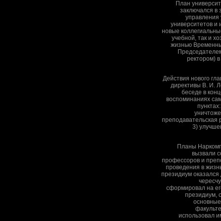
План универси
заключался в
управления 
университетов и 
новые коллегиальные
учебной, так и 
жизнью Временны
Председателем
ректором) 
Действия нового гл
директивы В. И. 
беседе в конц
воспоминаниях сам
пунктах:
уничтоже
преподавательская 
3) улучш
Планы Наркомп
вызвали с
профессоров и преп
проведения в жизн
президиум оказался 
чересчу
сформировал на ег
президиум, 
основные
факульт
использовал и