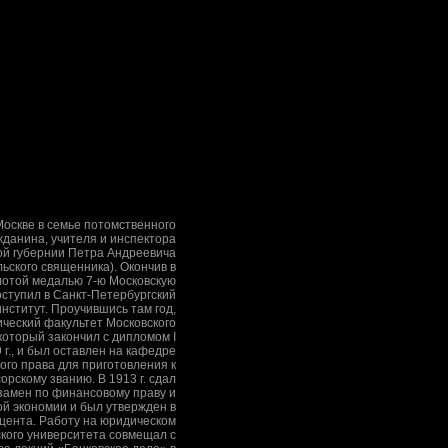
Москве в семье потомственного
жданина, учителя и инспектора
ой губернии Петра Андреевича
ьского священника). Окончив в
олотой медалью 7-ю Московскую
оступил в Санкт-Петербургский
нститут. Проучившись там год,
ческий факультет Московского
который закончил с дипломом I
 г., и был оставлен на кафедре
го права для приготовления к
рскому званию. В 1913 г. сдал
кзамен по финансовому праву и
ой экономии и был утвержден в
цента. Работу на юридическом
кого университета совмещал с