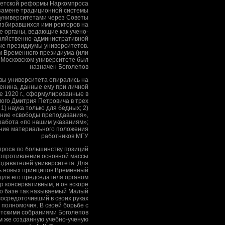
тетской реформы Наркомпроса
 замене традиционной системы
университетами через Советы
избиравшихся ими ректоров на
 органы, ведающие как учено-
хозяйственно-административной
е президиумы университетов.
 Временного президиума (или
в Московском университете был
назначен Боголепов
авы университета опирались на
Ленина, данные ему при личной
е 1920 г., сформулированные в
ого Дмитрия Петровича в трех
 1) наука только для бедных; 2)
ние «свободы преподавания»,
работа «по нашим указаниям»;
ение материального положения
работников МГУ
роса по большинству позиций
опротивление основной массы
одавателей университета. Для
ь новых принципов Временный
для его председателя органом
р консервативным, и он вскоре
о базе так называемый Малый
сосредоточивший в своих руках
 полномочия. В своей борьбе с
етскими собраниями Боголепов
м же созданную учебно-ученую