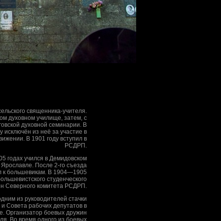
сельского священника-учителя.
ом духовном училище, затем, с
иговской духовной семинарии. В
у исключён из неё за участие в
ижении. В 1901 году вступил в
РСДРП.
5 годах учился в Демидовском
 Ярославле. После 2-го съезда
 к большевикам. В 1904—1905
ольшевистского студенческого
ен Северного комитета РСДРП.
одним из руководителей стачки
 и Совета рабочих депутатов в
е. Организатор боевых дружин
ля. Во время одного из боевых