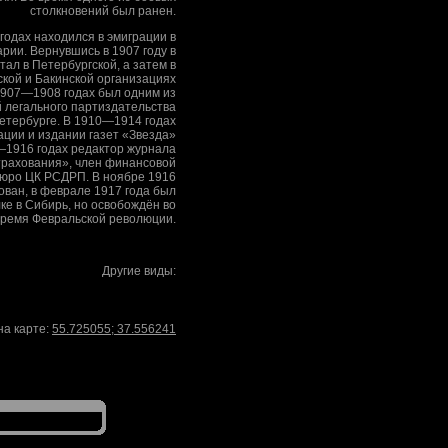
столкновений был ранен.
одах находился в эмиграции в
рии. Вернувшись в 1907 году в
тал в Петербургской, а затем в
кой и Бакинской организациях
1907—1908 годах был одним из
 легального партиздательства
етербурге. В 1910—1914 годах
ации и издании газет «Звезда»
—1916 годах редактор журнала
рахования», член финансовой
бюро ЦК РСДРП. В ноябре 1916
ован, в феврале 1917 года был
ке в Сибирь, но освобождён во
время Февральской революции.
Другие виды:
на карте:
55.725055
;
37.556241