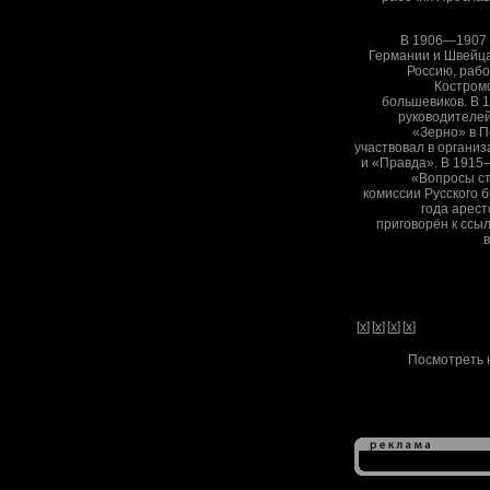
В 1906—1907 г
Германии и Швейца
Россию, рабо
Костромс
большевиков. В 
руководителей
«Зерно» в П
участвовал в организ
и «Правда». В 1915
«Вопросы ст
комиссии Русского 
года арест
приговорён к ссыл
[
x
]
[
x
]
[
x
]
[
x
]
Посмотреть 