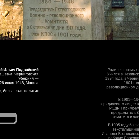
й Ильич Подвойский
Родился в семье 
нашевка, Черниговская
Учился в Нежинск
губерния —
1894 года, в Черн
28 июля 1948, Москва
1901 год
революционном дв
, большевик, политик
В 1901—190
юридическом лицее в
РСДРП примкнул
председатель б
комитета и чл
В 1905 году был 
текстильщиков
Иваново-Вознесенск
рабочих Ярослав