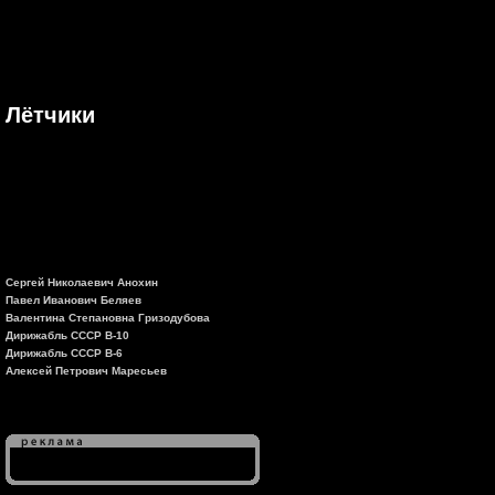
Лётчики
Сергей Николаевич Анохин
Павел Иванович Беляев
Валентина Степановна Гризодубова
Дирижабль СССР В-10
Дирижабль СССР В-6
Алексей Петрович Маресьев