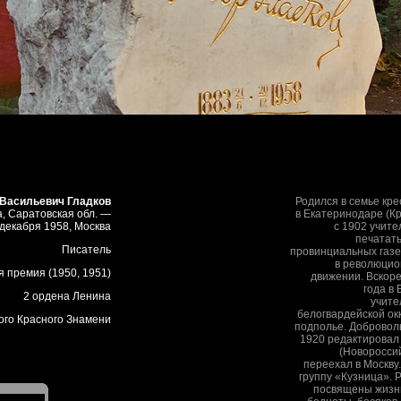
Васильевич Гладков
Родился в семье кр
а, Саратовская обл. —
в Екатеринодаре (К
 декабря 1958, Москва
с 1902 учите
печатать
Писатель
провинциальных газет
в революцио
 премия (1950, 1951)
движении. Вскоре
года в
2 ордена Ленина
учите
белогвардейской ок
ого Красного Знамени
подполье. Добровол
1920 редактировал
(Новороссий
переехал в Москву
группу «Кузница». 
посвящены жизни