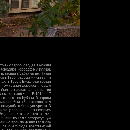
естьян-старообрядцев. Окончил
раснодаре) городское училище,
льствовал в Забайкалье. Начал
ся в 1900 (рассказ «К свету») в
ах. В 1906 в Ейске участвовал
нном социал-демократическом
 был арестован, сослан на три
 Верхоленский уезд. В 1914—17
льствовал на Кубани. В период
купации был в большевистском
ьцем ушёл в Красную Армию. В
 газету «Красное Черноморье»
ск). Член КПСС с 1920. В 1921
. В 1923 вошёл в литературную
Ранние произведения Гладкова
 рабочего люда, крестьянской