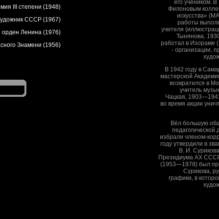
его учеником. В
ия III степени (1948)
Филоновым колле
искусства» (М
удожник СССР (1967)
работы выпол
учителя (иллюстрац
орден Ленина (1976)
Тынянова, 193
работал в Изораме 
сного Знамени (1956)
- организации, 
худо
В 1942 году в Сам
мастерской Академии
возвратился в Мо
учитель музы
Чацкая, 1903—194
во время акции унич
Вёл большую общ
педагогической 
избрали членом-кор
году утвердили в з
В. И. Суриков
Президиума АХ СССР.
(1953—1978) был пр
Сурикова, р
графики, в котор
худож