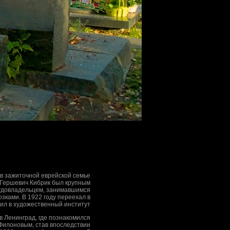
 в зажиточной еврейской семье
 Гершевич Кибрик был крупным
судовладельцем, занимавшимся
зками. В 1922 году переехал в
пил в художественный институт
 в Ленинград, где познакомился
 Филоновым, став впоследствии