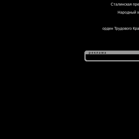
Сталинская прем
Народный х
орден Трудового Кра