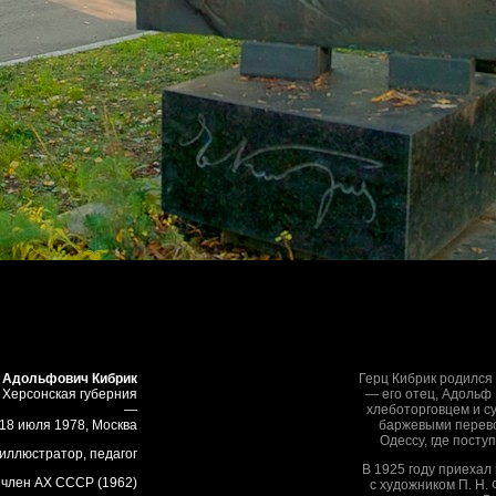
) Адольфович Кибрик
Герц Кибрик родился
 Херсонская губерния
— его отец, Адольф
—
хлеботорговцем и 
18 июля 1978, Москва
баржевыми перево
Одессу, где посту
иллюстратор, педагог
В 1925 году приехал
 член АХ СССР (1962)
с художником П. Н.