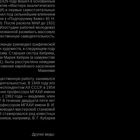
 1926 году вошёл в основанный
ктив «Мастера аналитического
АИ) и первые самостоятельные
нил под сильнейшим влиянием
ии к «Подпоручику Киже» Ю. Н.
0). После раскола МАИ до 1931
(Изостудии рабочей молодежи)
призванной развивать массовую
жественную самодеятельность.
арканде руководил графической
 художеств, в следующем году
скву. Старшая сестра Кибрика,
ки Мария Кибрик (в замужестве
1), была расстреляна немцами
тожения еврейского населения
Макеевки
ественную работу, занимался
деятельностью. В 1949 году его
респондентом АХ СССР, в 1954
вании профессора МГАХИ имени
а, с 1962 года — академик, член
 В течение двадцати пяти лет
офессором МГАХИ имени В. И.
уководил мастерской станковой
ой стажировался ряд известных
ников, например, В. Г. Кубарев
Другие виды: