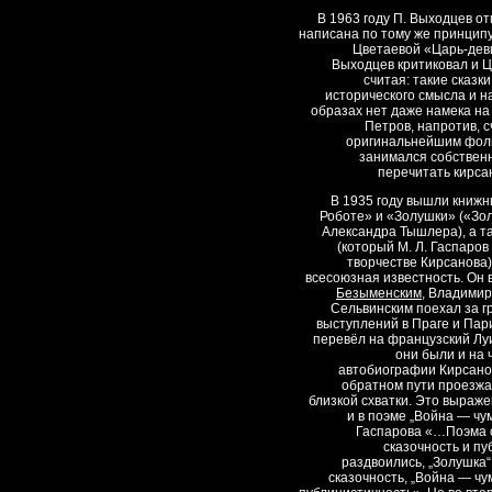
В 1963 году П. Выходцев о
написана по тому же принципу
Цветаевой «Царь-деви
Выходцев критиковал и Ц
считая: такие сказ
исторического смысла и н
образах нет даже намека на 
Петров, напротив, 
оригинальнейшим фоль
занимался собствен
перечитать кирса
В 1935 году вышли книж
Роботе» и «Золушки» («Зо
Александра Тышлера), а т
(который М. Л. Гаспаро
творчестве Кирсанова)
всесоюзная известность. Он 
Безыменским
, Владимир
Сельвинским поехал за г
выступлений в Праге и Пар
перевёл на французский Лу
они были и на 
автобиографии Кирсано
обратном пути проезж
близкой схватки. Это выраже
и в поэме „Война — чум
Гаспарова «…Поэма о
сказочность и пу
раздвоились, „Золушка“
сказочность, „Война — чум