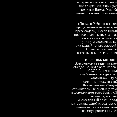
Гаспаров, посчитав это нас
что «Кирсанов, хоть и уч
ценить и
Блока
, Гумил
помнил, как его стихи хва
«Поэма о Роботе» вызвал
отрицательные отзывы кри
преобладали). После книжн
переиздавалась тридцать ле
так и не смог включить
(1956). И хваливший Ки
признавший только высокий
А. Лейтес ссылались
высказывания И. В. Сталин
В 1934 году Кирсано
Всесоюзном съезде писател
съезде. Вошёл в организов
СССР. В том же го
опубликовал в журнале 
«Золушка». Эту п
положительно (осудивший
Лейтес назвал «Золушк
отрицательные оценки (в том
в формализме) тоже были. «„З
вымысла, вся сот
многословный поэт, напади
материала одной кирсановск
по поэме — такова емкость е
новому прочтены Кир