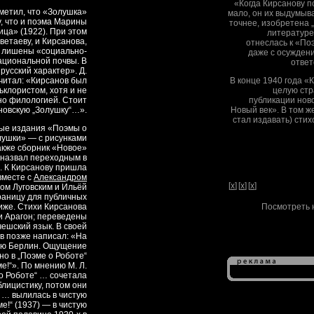
«Когда Кирсанову п
тметил, что «Золушка»
мало, он их выдумыва
, что и поэма Марины
точнее, изобретена 
ца» (1922). При этом
литературе
ветаеву, и Кирсанова,
отнеслась к «По
ки лишены «социально-
даже с осуждени
ациональной почвы. В
ответ
русский характер». Д.
считал: «Кирсанов был
В конце 1940 года «
клористом, хотя и не
целую стр
но филологией. Стоит
публикации нов
новскую „Золушку“…».
Новый век». В том ж
стал издавать) сти
ные издания «Поэмы о
лушки» — с рисунками
акже сборник «Новое»
в назвал переходным в
. К Кирсанову пришла
вместе с
Александром
[
x
]
[
x
]
[
x
]
ом Луговским и Ильёй
раницу для публичных
иже. Стихи Кирсанова
Посмотреть 
и Арагон; переведены
чешский язык. В своей
в позже написал: «На
аю Берлин. Ощущение
но в „Поэме о Роботе“
е!“». По мнению М. Л.
 Роботе“ … сочетала
блицистику, потом они
 … вылилась в чистую
е!“ (1937) — в чистую