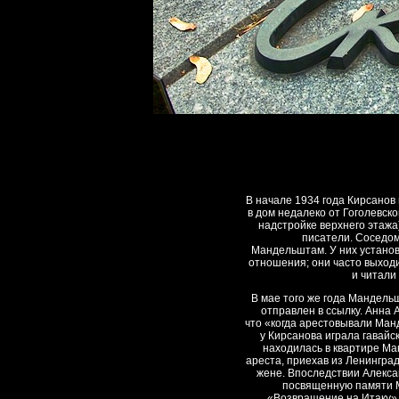
В начале 1934 года Кирсанов
в дом недалеко от Гоголевско
надстройке верхнего этажа
писатели. Соседо
Мандельштам. У них устано
отношения; они часто выход
и читали 
В мае того же года Мандель
отправлен в ссылку. Анна 
что «когда арестовывали Ман
у Кирсанова играла гавайс
находилась в квартире М
ареста, приехав из Ленинграда
жене. Впоследствии Алекса
посвященную памяти 
«Возвращение на Итаку» 