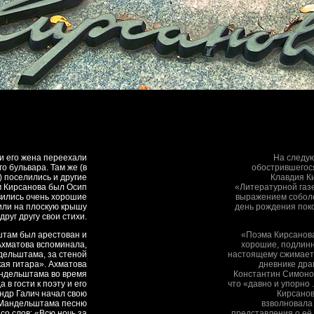
 и его жена переехали
На следую
го бульвара. Там же (в
обострившегос
) поселились и другие
Клавдия Ки
м Кирсанова был Осип
«Литературной газ
вились очень хорошие
выражением соболе
или на плоскую крышу
день рождения пок
друг другу свои стихи.
штам был арестован и
«Поэма Кирсанова
Ахматова вспоминала,
хорошие, подлинно
дельштама, за стеной
настоящему сжимаетс
кая гитара». Ахматова
дневнике дра
андельштама во время
Константин Симонов
 в гости к поэту и его
что «давно и упорно 
ндр Галич начал свою
Кирсанов
Мандельштама песню
взволновала
со слов: «Всю ночь за
представления о её