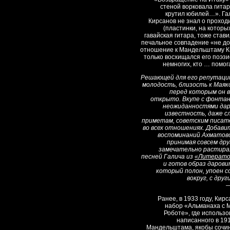
стеной ворковала гита
крутил юбилей…». Гал
Кирсанов не знал о проход
(пластинки, на которы
гавайская гитара, тоже стави
печальное совпадение «не до
отношение к Мандельштаму К
только восхищался его поэзи
немногих, кто … помог
Решающей для его репутаци
молодость, близость к Маяк
перед которым он в
открыто. Вкупе с фонта
неожиданностями дар
известность, даже сл
приметам, советским писат
во всех отношениях. Добави
воспоминаний Ахматовой
принимая совсем друг
замечательно растира
песней Галича из
«Литерато
и готов образ дарови
который полон, упоен с
вокруг, с др
—
Ранее, в 1933 году, Кир
набор «Альманаха с 
Роботе», где использ
написанного в 19
Мандельштама, якобы сочин