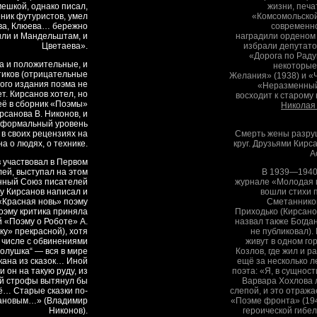
мешкой, однако писал,
жизни, печа
еник футуристов, умел
«Комсомольской
ёва, Клюева… бережно
современно
лили и Мандельштам, и
наградили орденом 
Цветаева».
избрали депутат
«Дорога по Раду
а и положительные, и
некоторые
тиков (отрицательные
Желания» (1938) и «
ого издания поэма не
«Неразменный 
т. Кирсанов хотел, но
восходит к старому
 её в сборник «Поэмы»
Николая
рсанова В. Никонов, и
 формальный уровень
 в своих рецензиях на
Смерть жены разру
а о людях, о технике.
круг. Друзьями Кирс
А
в участвовал в Первом
ей, выступал на этом
В 1939—1940 
анный Союз писателей
журнале «Молодая г
ду Кирсанов написал и
вошли стихи 
«Красная новь» поэму
Сметаннико
оэму критика приняла
Приходько (Кирсано
 «Поэму о Роботе» А.
назвал также Богдан
у» прекрасной), хотя
не публиковал). 
 числе с обвинениями
живут в одном го
олушка“ — вся в мире
Козлов, где жил и р
кана из сказок… Иной
ещё за несколько л
 он на такую руду, из
поэта: «Я, в сущнос
ой строфы вытянул бы
Варвара Хохлова 
ё… Старые сказки по-
слепой, и это отража
сановым…» (Владимир
«Поэме фронта» (19
Никонов).
героической гибе