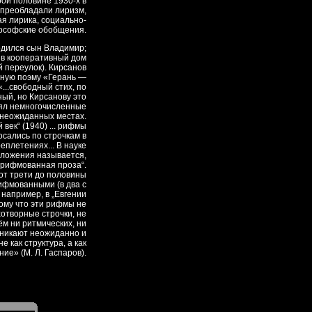
рой половине 1930-х в
 преобладали лиризм,
я лирика, социально-
ософские обобщения.
одился сын Владимир;
 в кооперативный дом
 переулок). Кирсанов
нную поэму «Герань —
...свободный стих, по
й, но Кирсанову это
еял немногочисленные
 неожиданных местах.
век“ (1940) ... рифмы
сались по строчкам в
плетениях... В науке
сложения называется,
„рифмованная проза“.
от трети до половины
ифмованными (в два с
 например, в „Евгении
тому что эти рифмы не
хотворные строчки, не
ём ни ритмических, ни
озникают неожиданно и
 как структура, а как
ие» (М. Л. Гаспаров).