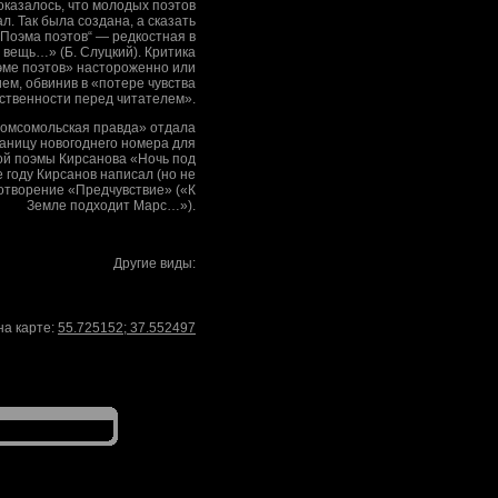
оказалось, что молодых поэтов
л. Так была создана, а сказать
„Поэма поэтов“ — редкостная в
 вещь…» (Б. Слуцкий). Критика
эме поэтов» настороженно или
ем, обвинив в «потере чувства
ственности перед читателем».
Комсомольская правда» отдала
аницу новогоднего номера для
ой поэмы Кирсанова «Ночь под
е году Кирсанов написал (но не
хотворение «Предчувствие» («К
Земле подходит Марс…»).
Другие виды:
на карте:
55.725152
;
37.552497