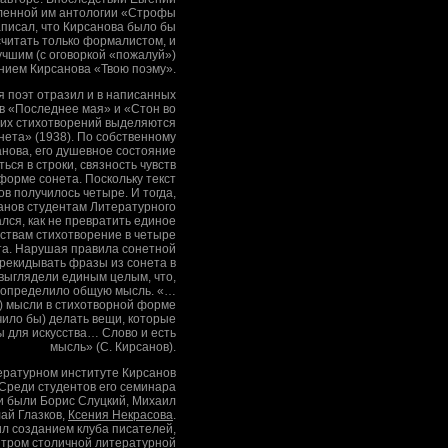
вленной им антологии «Строфы
аписал, что Кирсанова было бы
читать только формалистом, и
учшим (с оговоркой «пожалуй»)
нием Кирсанова «Твою поэму».
 поэт отразил и в написанных
ов «Последнее мая» и «Стон во
тих стихотворений выделяются
нета» (1938). По собственному
нова, его душевное состояние
ься в строки, связность чувств
 форме сонета. Поскольку текст
ов получилось четыре. И тогда,
анов студентам Литературного
ался, как не превратить единое
вствам стихотворение в четыре
а. Нарушая правила сонетной
рекидывать фразы из сонета в
 выглядели единым целым, что,
, определило общую мысль. «…
е) мысли в стихотворной форме
чило бы) делать вещи, которые
 для искусства… Слово и есть
мысль» (С. Кирсанов).
ературном институте Кирсанов
. Среди студентов его семинара
и были Борис Слуцкий, Михаил
лай Глазков,
Ксения Некрасова
.
л созданием клуба писателей,
нтром столичной литературной