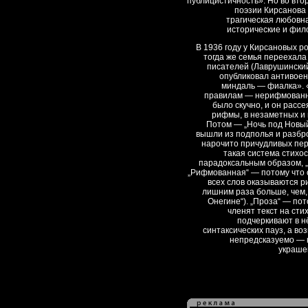
публицистичность». Но во вто
поэзии Кирсанова
трагическая любовна
исторические и фил
В 1936 году у Кирсановых р
тогда же семья переехала
писателей (Лаврушинский
опубликовал антивое
миндаль — фиалка». «
правилам — нерифмованны
было скучно, и он расс
рифмы, в незаметных и
Потом — „Ночь под Новый 
вышли из подполья и разбро
нарочито причудливых пере
такая система стихо
парадоксальным образом, 
„Рифмованная“ — потому что 
всех слов оказываются р
лишним раза больше, чем,
Онегине“). „Проза“ — по
членят текст на сти
подчеркивают в н
синтаксических пауз, а в
непредсказуемо — не
украшен