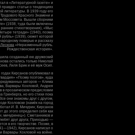
тал в «Литературной газете» и
 правде» статьи о тенденциях
й литературы. В 1939 году его
Трудового Красного Знамени и
ом Моссовета. Вышли сборники
ге» (1938; туда были включены
 ранние стихотворения), «Мыс
Четыре тетради» (1940), поэма
рубль» (1939), сюжет которой
 народному поверью и рассказу
 Лескова
«Неразменный рубль.
Рождественская история».
шила созданный ею дружеский
анова остались только Николай
сеев, Лиля Брик и её муж Осип.
годах Кирсанов опубликовал в
вардия» «Поэму поэтов», куда
придуманных авторов — Клима
ва, Варвары Хохловой, Андрея
в в прозаическом предисловии
а Гринберга, но его стихи пока
Все они знакомы друг с другом,
роде Козловске (намёк на город
аботал И. В. Мичурин; Кирсанов
ет до этого определил себя как
ти, мичуринец»). Сметанников и
любят друг друга; Приходько —
ется в его творчестве. Позже, в
41—1942), Кирсанов написал о
ли Варвары Хохловой на войне.