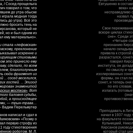
ра, / Сосед-прощелыга
Евтушенко в соста
ич говорил о том, что
века» н
ившем до утра обыске
несправедливо с
х играла модная тогда
назвал л
лись до утра). Всё это
произведе
лжно бросить тень на
Свои переживания
ирсанова, который не
вскоре циклах стих
ей, но и был одним из
сне». Среди э
ал ему материально».
«Четыре со
и стала «лефовская»
признанию Кирса
овскому, преклонение
начало складыват
ыказывал искренне и
привела к строгой
нирующим стиховыми
разрастался, сонет
ом это принесло ему
говорил Кирс
аву, сделало, по всем
института, он догад
елем, благополучным
по смыслу и чу
ть сюда фрагмент из
изолированных сонет
 ... сосед веселился,
формы, он стал пе
их гостей. ... Эпизод
сонет, и теперь они
жирован знаменитой
по его словам
рских мостков»
. Вот
излагать (готовы
того баловня судьбы,
(зна
обой, а происходящее
противоественны
угими, — трын-трава…
 Вадим Перельмутер
Преподавать в Лит
санов написал и сдал в
начал в 1937 году
Маяковским» «Поэму о
на факультете поэзи
овал первую строфу из
Кульчицкий, Нико
11 году стихотворения
Кирсанов руководи
ённую роботом. М. Л.
который стал це