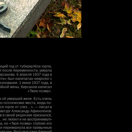
щий год от туберкулёза горла,
я после беременности, умерла
рсанова. 6 апреля 1937 года в
ете» был напечатан некролог с
знования. 1 июня 1937 года, в
ойной жены, Кирсанов написал
«Твою поэму».
 об умершей жене. Есть очень
 поэтические места, когда по-
я горло от слез…», — писал в
матург Александр Афиногенов.
 в своей рецензии признался,
... не любил и не воспринимал»
а, но «Твоя поэма» глубоко его
 и перевернула все привычные
 авторе. Впоследствии Евгений