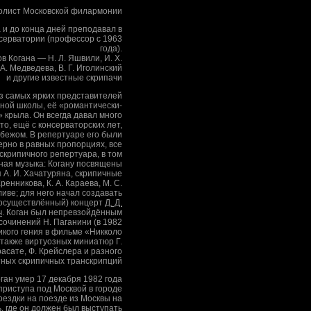
солист Московской филармонии
 и до конца дней преподавал в
серватории (профессор с 1963
года).
в Когана — Н. Л. Яшвили, И. Х.
 .А. Медведева, В. Г. Иголинский
и другие известные скрипачи
з самых ярких представителей
чной школы, её «романтически-
 крыла. Он всегда давал много
то, ещё с консерваторских лет,
убежом. В репертуаре его были
рно в равных пропорциях, все
скрипичного репертуара, в том
ная музыка: Когану посвящены
 А. И. Хачатуряна, скрипичные
ренникова, К. А. Караева, М. С.
ливе; для него начал создавать
еосуществлённый) концерт
Д. Д.
ч
. Коган был непревзойдённым
очинений Н. Паганини (в 1982
икого гения в фильме «Никколо
 также виртуозных миниатюр Г.
расате, Ф. Крейслера и разного
ных скрипичных транскрипций
ган умер 17 декабря 1982 года
приступа под Москвой в городе
оездки на поезде из Москвы на
, где он должен был выступать