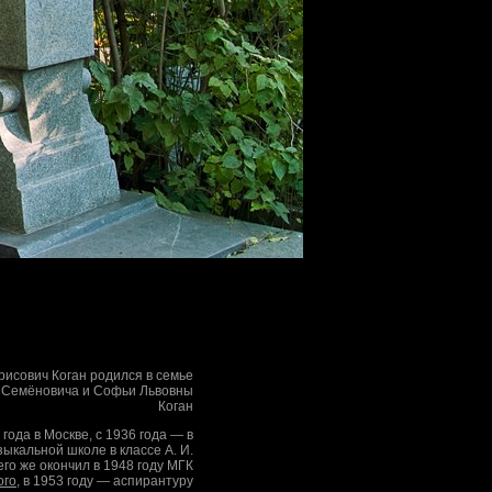
исович Коган родился в семье
 Семёновича и Софьи Львовны
Коган
 года в Москве, с 1936 года — в
ыкальной школе в классе А. И.
его же окончил в 1948 году МГК
ого
, в 1953 году — аспирантуру