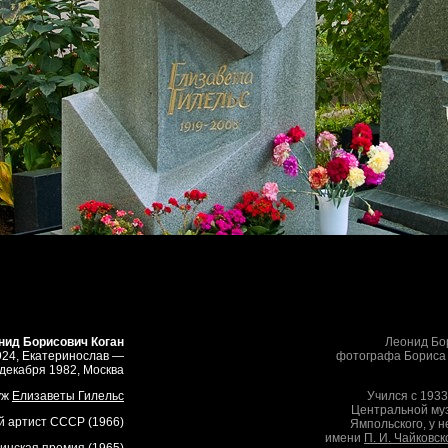
нид Борисович Коган
Леонид Бор
924, Екатеринослав —
фотографа Бориса
 декабря 1982, Москва
уж
Елизаветы Гилельс
Учился с 1933
Центральной муз
 артист СССР (1966)
Ямпольского, у н
имени
П. И. Чайковск