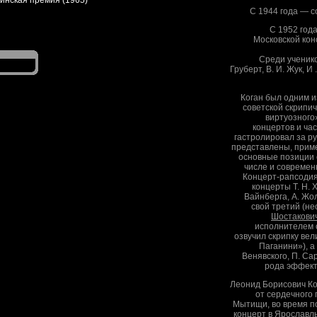
инская премия (1965)
С 1944 года — 
С 1952 года
Московской кон
Среди ученико
Груберт, В. И. Жук, И
Коган был одним и
советской скрипи
виртуозного»
концертов и час
гастролировал за р
представлены, приме
основные позиции 
числе и современ
Концерт-рапсодия
концерты Т. Н. Х
Вайнберга, А. Жо
свой третий (н
Шостакови
исполнителем с
озвучил скрипку вел
Паганини»), а
Венявского, П. Са
рода эффект
Леонид Борисович Ко
от сердечного 
Мытищи, во время п
концерт в Ярославль