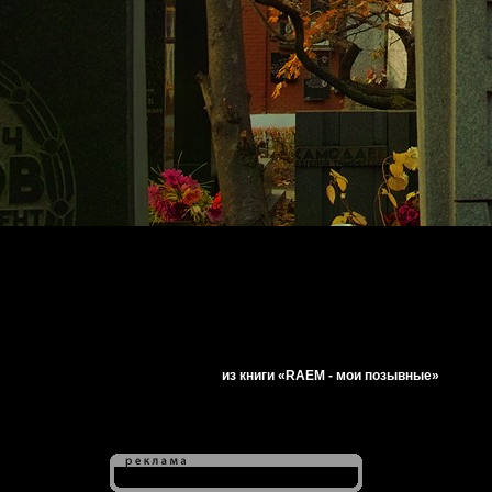
из книги «RAEM - мои позывные»