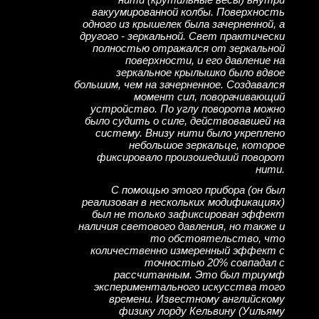
вакуумированной колбы. Поверхность
одного из крышелек была зачерненной, а
другого - зеркальной. Свет практически
полностью отражался от зеркальной
поверхности, и его давление на
зеркальное крылышко было вдвое
большим, чем на зачерненное. Создавался
момент сил, поворачивающий
устройство. По углу поворота можно
было судить о силе, действовавшей на
систему. Внизу нити было укреплено
небольшое зеркальце, которое
фиксировало произошедший поворот
нити.
С помощью этого прибора (он был
реализован в нескольких модификациях)
был не только зафиксирован эффект
наличия светового давления, но также и
то обстоятельство, что
количественно измеренный эффект с
точностью 20% совпадал с
рассчитанным. Это был триумф
экспериментального искусства того
времени. Известному английскому
физику лорду Кельвину (Уильяму