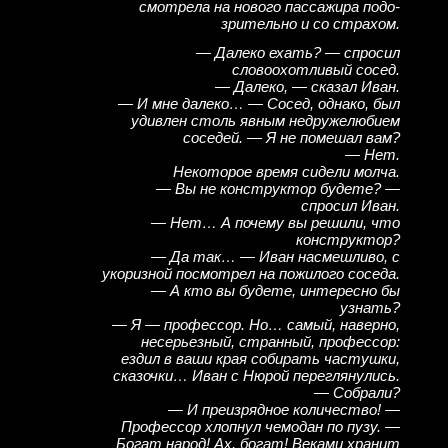
смотрела на нового пассажира подо­
зрительно и со страхом.
— Далеко ехать? — спросил
словоохотливый сосед.
— Далеко, — сказал Иван.
— И мне далеко… — Сосед, однако, был
удивлен столь явным недружелюбием
соседей. — Я не помешал вам?
— Нет.
Некоторое время сидели молча.
— Вы не конструктор будете? —
спросил Иван.
— Нет… А почему вы решили, что
конструктор?
— Да так… — Иван насмешливо, с
укоризной посмотрел на пожилого соседа.
— А кто вы будете, интересно бы
узнать?
— Я — профессор. Но… самый, наверно,
несерьезный, странный, профессор:
ездил в ваши края собирать частушки,
сказочки… Иван с Нюрой переглянулись.
— Собрали?
— И преизрядное количество! —
Профессор хлопнул че­модан по пузу. —
Богат народ! Ах, богат! Веками хранит