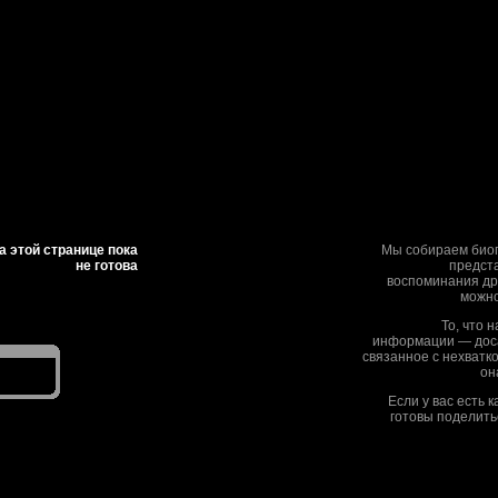
 этой странице пока
Мы собираем биог
не готова
предста
воспоминания дру
можно
То, что 
информации — дос
связанное с нехватк
он
Если у вас есть 
готовы поделить