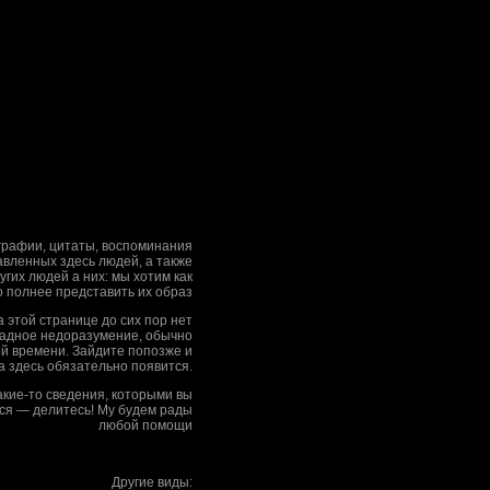
рафии, цитаты, воспоминания
вленных здесь людей, а также
гих людей а них: мы хотим как
 полнее представить их образ
на этой странице до сих пор нет
адное недоразумение, обычно
ой времени. Зайдите попозже и
а здесь обязательно появится.
какие-то сведения, которыми вы
ся — делитесь! Му будем рады
любой помощи
Другие виды: