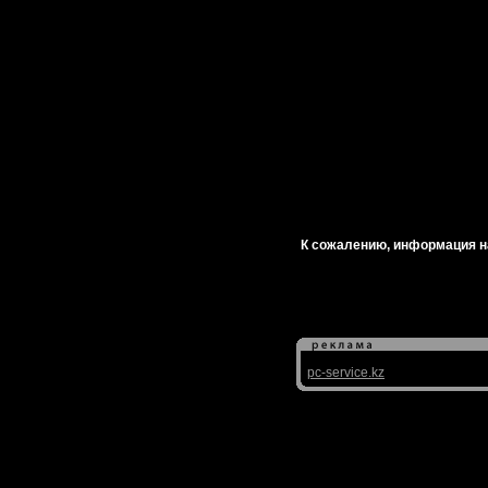
К сожалению, информация на
pc-service.kz