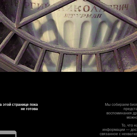
 этой странице пока
Мы собираем биог
не готова
предста
воспоминания дру
можно
То, что 
информации — дос
связанное с нехватк