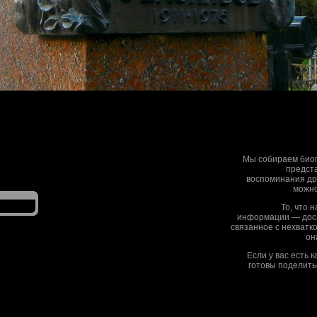
Мы собираем биог
предста
воспоминания дру
можно
То, что 
информации — дос
связанное с нехватк
он
Если у вас есть 
готовы поделить